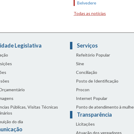
Belvedere
Todas as notícias
idade Legislativa
Serviços
lação
Refeitório Popular
sições
Sine
ões
Conciliação
sões
Posto de Identificação
 Orçamentário
Procon
nagens
Internet Popular
cias Públicas, Visitas Técnicas
Ponto de atendimento à mulhe
inários
Transparência
buição do dia
Licitações
unicação
Atuação dos vereadores