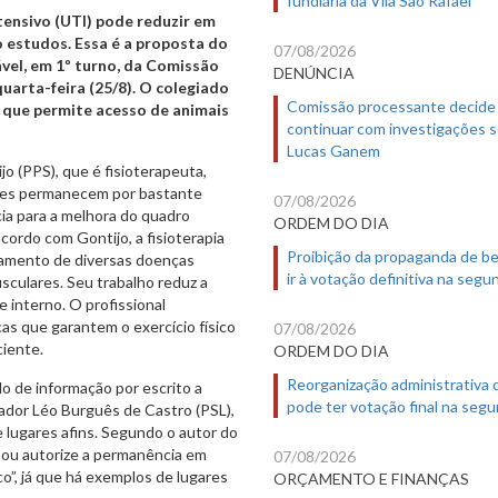
tensivo (UTI) pode reduzir em
 estudos. Essa é a proposta do
07/08/2026
ável, em 1º turno, da Comissão
DENÚNCIA
arta-feira (25/8). O colegiado
Comissão processante decide
 que permite acesso de animais
continuar com investigações 
Lucas Ganem
o (PPS), que é fisioterapeuta,
tes permanecem por bastante
07/08/2026
ia para a melhora do quadro
ORDEM DO DIA
ordo com Gontijo, a fisioterapia
Proibição da propaganda de b
tamento de diversas doenças
ir à votação definitiva na segu
sculares. Seu trabalho reduz a
e interno. O profissional
icas que garantem o exercício físico
07/08/2026
iente.
ORDEM DO DIA
Reorganização administrativa
o de informação por escrito a
pode ter votação final na segu
eador Léo Burguês de Castro (PSL),
lugares afins. Segundo o autor do
a ou autorize a permanência em
07/08/2026
o”, já que há exemplos de lugares
ORÇAMENTO E FINANÇAS