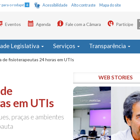
Ir para o rodapé
4
Acessibilidade
Alto contraste
Mapa do site
Eventos
Agenda
Fale com a Câmara
Participe
dade Legislativa
Serviços
Transparência
a de fisioterapeutas 24 horas em UTIs
WEB STORIES
 de
ras em UTIs
es, praças e ambientes
pauta