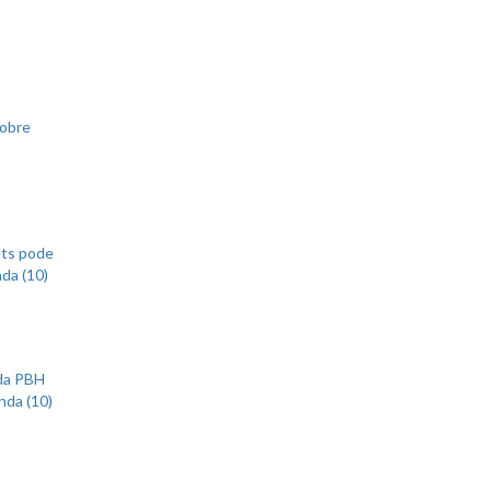
sobre
ets pode
nda (10)
 da PBH
nda (10)