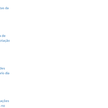
tas da
a de
votação
ades
rio dia
mações
s no