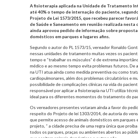
A fisioterapia aplicada na Unidade de Tratamento In
até 40% o tempo de internação do paciente, segundo
Projeto de Lei 1573/2015, que recebeu parecer favor
de Saúde e Saneamento em reunião realizada nesta qu
ainda aprovou pedido de informação sobre proposta
domésticos em parques e lugares afins.
Segundo o autor do PL 1573/15, vereador Ronaldo Gontij
nessas unidades de tratamento muitas vezes os pacien
tempo e “trabalhar os músculos” é de extrema importânc
médico e ao mesmo tempo evita problemas futuros. De ac
na UTI atua ainda como medida preventiva ou como tra
cardiopulmonares, além dos problemas circulatórios e mu
possibilidade de complicações clínicas na vida do pacient
responsável por aplicar a fisioterapia na UTI utiliza técn
ideal para os diferentes momentos do tratamento do pac
Os vereadores presentes votaram ainda a favor do pedid
respeito do Projeto de lei 1303/2014, de autoria do ver
que permite acesso de animais domésticos em parques e 
projeto, “ a cidade precisa de uma regra única que proíb
todos os parques, praças ou ambientes abertos ao públic