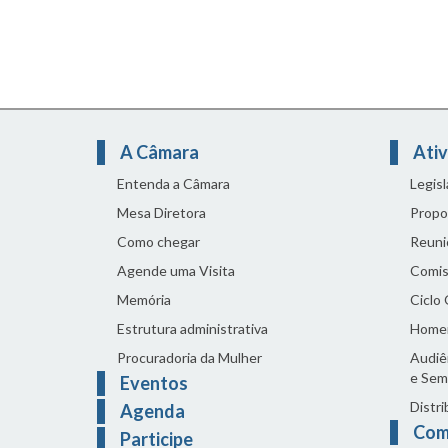
A Câmara
Ativ
Entenda a Câmara
Legis
Mesa Diretora
Propo
Como chegar
Reuni
Agende uma Visita
Comis
Memória
Ciclo
Estrutura administrativa
Home
Procuradoria da Mulher
Audiên
e Sem
Eventos
Distri
Agenda
Com
Participe