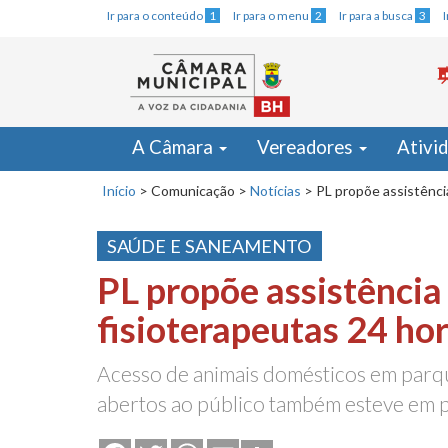
Ir para o conteúdo
1
Ir para o menu
2
Ir para a busca
3
A Câmara
Vereadores
Ativi
Início
>
Comunicação
>
Notícias
>
PL propõe assistênci
SAÚDE E SANEAMENTO
PL propõe assistência
fisioterapeutas 24 ho
Acesso de animais domésticos em parqu
abertos ao público também esteve em 