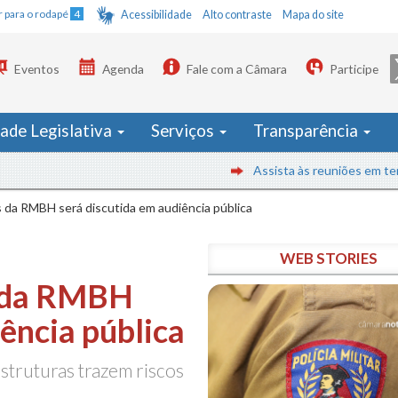
Ir para o rodapé
4
Acessibilidade
Alto contraste
Mapa do site
Eventos
Agenda
Fale com a Câmara
Participe
dade Legislativa
Serviços
Transparência
Assista às reuniões em tempo re
s da RMBH será discutida em audiência pública
WEB STORIES
s da RMBH
iência pública
struturas trazem riscos