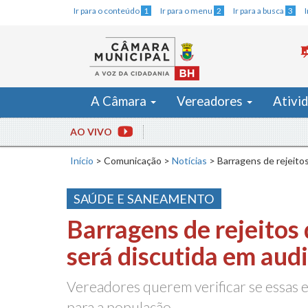
Ir para o conteúdo
1
Ir para o menu
2
Ir para a busca
3
A Câmara
Vereadores
Ativi
AO VIVO
Início
>
Comunicação
>
Notícias
>
Barragens de rejeito
SAÚDE E SANEAMENTO
Barragens de rejeito
será discutida em aud
Vereadores querem verificar se essas e
para a população