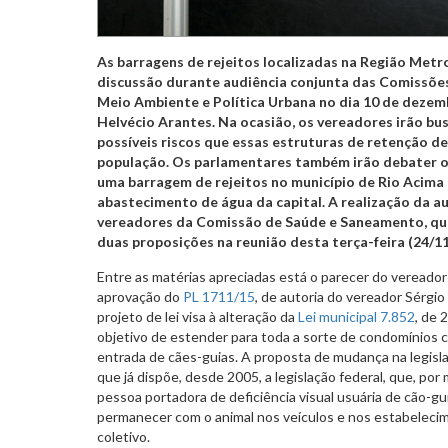
As barragens de rejeitos localizadas na Região Metr
discussão durante audiência conjunta das Comissõe
Meio Ambiente e Política Urbana no dia 10 de dezemb
Helvécio Arantes. Na ocasião, os vereadores irão bu
possíveis riscos que essas estruturas de retenção d
população. Os parlamentares também irão debater o
uma barragem de rejeitos no município de Rio Acima 
abastecimento de água da capital. A realização da au
vereadores da Comissão de Saúde e Saneamento, q
duas proposições na reunião desta terça-feira (24/11
Entre as matérias apreciadas está o parecer do vereador 
aprovação do
PL 1711/15
, de autoria do vereador Sérgi
projeto de lei visa à alteração da
Lei municipal 7.852
, de 
objetivo de estender para toda a sorte de condomínios c
entrada de cães-guias. A proposta de mudança na legisla
que já dispõe, desde 2005, a legislação federal, que, por
pessoa portadora de deficiência visual usuária de cão-gui
permanecer com o animal nos veículos e nos estabelecim
coletivo.