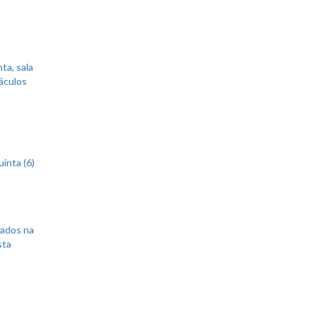
ta, sala
áculos
inta (6)
sados na
sta