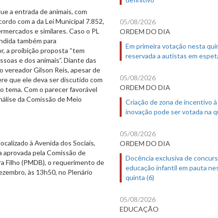
que a entrada de animais, com
cordo com a da Lei Municipal 7.852,
05/08/2026
rmercados e similares. Caso o PL
ORDEM DO DIA
tendida também para
Em primeira votação nesta quin
r, a proibição proposta “tem
reservada a autistas em espet
essoas e dos animais”. Diante das
o vereador Gilson Reis, apesar de
05/08/2026
ere que ele deva ser discutido com
ORDEM DO DIA
do tema. Com o parecer favorável
nálise da Comissão de Meio
Criação de zona de incentivo à
inovação pode ser votada na qu
05/08/2026
ocalizado à Avenida dos Sociais,
ORDEM DO DIA
ica aprovada pela Comissão de
Docência exclusiva de concur
a Filho (PMDB), o requerimento de
educação infantil em pauta ne
ezembro, às 13h50, no Plenário
quinta (6)
05/08/2026
EDUCAÇÃO