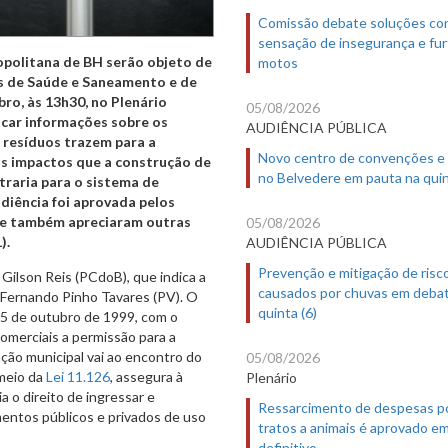
Comissão debate soluções co
sensação de insegurança e fur
opolitana de BH serão objeto de
motos
s de Saúde e Saneamento e de
ro, às 13h30, no Plenário
05/08/2026
scar informações sobre os
AUDIÊNCIA PÚBLICA
e resíduos trazem para a
Novo centro de convenções e
s impactos que a construção de
no Belvedere em pauta na quin
traria para o sistema de
diência foi aprovada pelos
ue também apreciaram outras
05/08/2026
).
AUDIÊNCIA PÚBLICA
Prevenção e mitigação de risc
Gilson Reis (PCdoB), que indica a
causados por chuvas em deba
o Fernando Pinho Tavares (PV). O
quinta (6)
25 de outubro de 1999, com o
omerciais a permissão para a
ção municipal vai ao encontro do
05/08/2026
 meio da
Lei 11.126
, assegura à
Plenário
a o direito de ingressar e
Ressarcimento de despesas p
entos públicos e privados de uso
tratos a animais é aprovado e
definitivo