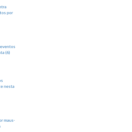
ntra
tos por
 eventos
ta (6)
os
te nesta
or maus-
m