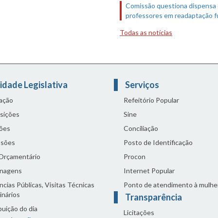
Comissão questiona dispensa
professores em readaptação f
Todas as notícias
idade Legislativa
Serviços
lação
Refeitório Popular
sições
Sine
ões
Conciliação
sões
Posto de Identificação
 Orçamentário
Procon
nagens
Internet Popular
cias Públicas, Visitas Técnicas
Ponto de atendimento à mulhe
inários
Transparência
buição do dia
Licitações