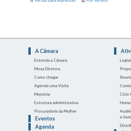
Versão para impressão
PDF version
A Câmara
Ativ
Entenda a Câmara
Legis
Mesa Diretora
Propo
Como chegar
Reuni
Agende uma Visita
Comis
Memória
Ciclo
Estrutura administrativa
Home
Procuradoria da Mulher
Audiên
e Sem
Eventos
Distri
Agenda