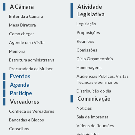
A Câmara
Atividade
Legislativa
Entenda a Câmara
Legislação
Mesa Diretora
Proposições
Como chegar
Reuniões
Agende uma Visita
Comissões
Memória
Ciclo Orçamentário
Estrutura administrativa
Homenagens
Procuradoria da Mulher
Eventos
Audiências Públicas, Visitas
Técnicas e Seminários
Agenda
Distribuição do dia
Participe
Comunicação
Vereadores
Notícias
Conheça os Vereadores
Sala de Imprensa
Bancadas e Blocos
Vídeos de Reuniões
Conselhos
Solenidades