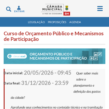
Togg
Toggle
ENTRAR
navig
navigation
LEGISLAÇÃO
PROPOSIÇÕES
AGENDA
Curso de Orçamento Público e Mecanismos
de Participação
20/05/2026 - 09:45
Data inicial:
Quer saber mais
sobre o
31/12/2026 - 23:59
Data final:
planejamento e
definição dos gastos
da cidade?
Aprofunde seus conhecimentos no conteúdo técnico e na tramitação