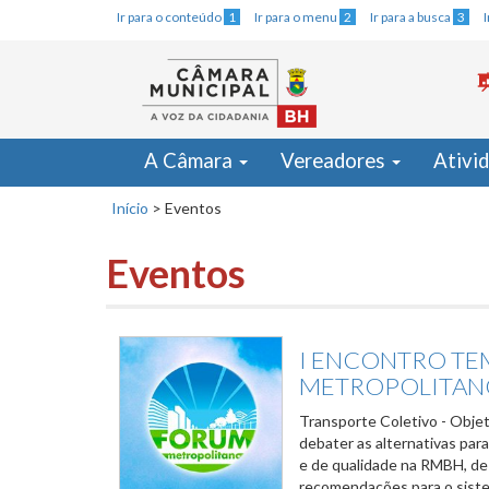
Ir para o conteúdo
1
Ir para o menu
2
Ir para a busca
3
A Câmara
Vereadores
Ativi
Início
>
Eventos
Eventos
I ENCONTRO TE
METROPOLITAN
Transporte Coletivo - Objet
debater as alternativas par
e de qualidade na RMBH, d
recomendações para o sist