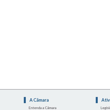
A Câmara
Ativ
Entenda a Câmara
Legis