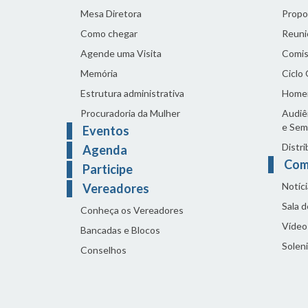
Mesa Diretora
Propo
Como chegar
Reuni
Agende uma Visita
Comis
Memória
Ciclo
Estrutura administrativa
Home
Procuradoria da Mulher
Audiên
e Sem
Eventos
Distri
Agenda
Com
Participe
Notíci
Vereadores
Sala 
Conheça os Vereadores
Vídeo
Bancadas e Blocos
Solen
Conselhos