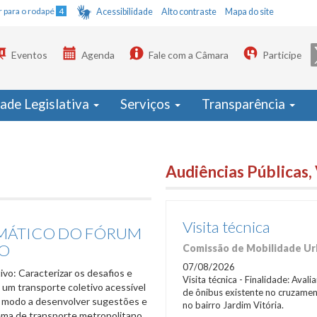
Ir para o rodapé
4
Acessibilidade
Alto contraste
Mapa do site
Eventos
Agenda
Fale com a Câmara
Participe
dade Legislativa
Serviços
Transparência
Audiências Públicas, 
Visita técnica
MÁTICO DO FÓRUM
O
Comissão de Mobilidade Urb
07/08/2026
ivo: Caracterizar os desafios e
Visita técnica - Finalidade: Aval
a um transporte coletivo acessível
de ônibus existente no cruzamen
e modo a desenvolver sugestões e
no bairro Jardim Vitória.
ema de transporte metropolitano