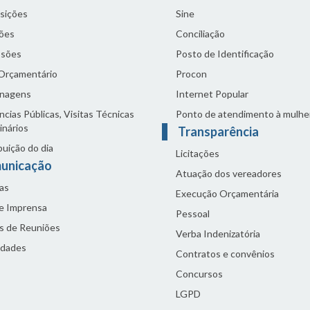
sições
Sine
ões
Conciliação
sões
Posto de Identificação
 Orçamentário
Procon
nagens
Internet Popular
cias Públicas, Visitas Técnicas
Ponto de atendimento à mulhe
inários
Transparência
buição do dia
Licitações
unicação
Atuação dos vereadores
as
Execução Orçamentária
de Imprensa
Pessoal
s de Reuniões
Verba Indenizatória
idades
Contratos e convênios
Concursos
LGPD