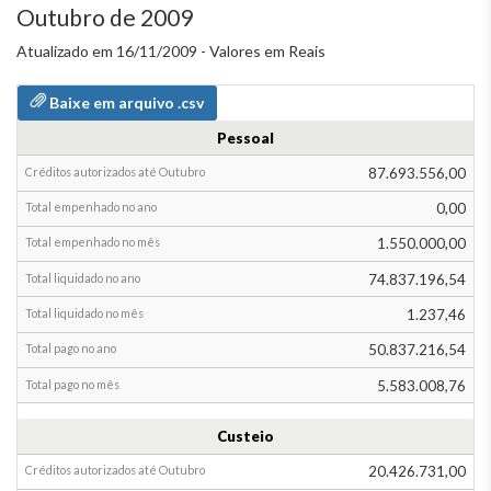
Outubro de 2009
Atualizado em 16/11/2009 - Valores em Reais
Baixe em arquivo .csv
Pessoal
Grupos
de
87.693.556,00
despesa
0,00
Total
1.550.000,00
provisionado
até
74.837.196,54
Setembro
1.237,46
Alteração
na
50.837.216,54
provisão
5.583.008,76
em
Outubro
Custeio
Total
20.426.731,00
empenhado
Total