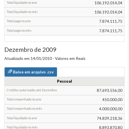
106.192.014,04
106.192.014,04
7.874.111,75
7.874.111,75
Dezembro de 2009
Atualizado em 14/01/2010 - Valores em Reais
Baixe em arquivo .csv
Pessoal
Grupos
de
87.693.556,00
despesa
450.000,00
Total
4.000.000,00
provisionado
até
74.839.218,36
Novembro
8.893.870,80