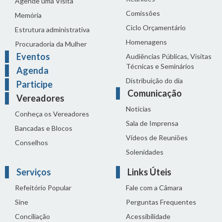
Agende uma Visita
Comissões
Memória
Ciclo Orçamentário
Estrutura administrativa
Homenagens
Procuradoria da Mulher
Eventos
Audiências Públicas, Visitas
Técnicas e Seminários
Agenda
Distribuição do dia
Participe
Comunicação
Vereadores
Notícias
Conheça os Vereadores
Sala de Imprensa
Bancadas e Blocos
Vídeos de Reuniões
Conselhos
Solenidades
Serviços
Links Úteis
Refeitório Popular
Fale com a Câmara
Sine
Perguntas Frequentes
Conciliação
Acessibilidade