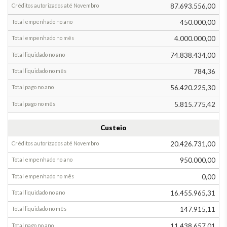
de
87.693.556,00
despesa
450.000,00
Total
4.000.000,00
provisionado
até
74.838.434,00
Outubro
784,36
Alteração
na
56.420.225,30
provisão
5.815.775,42
em
Novembro
Custeio
Total
20.426.731,00
empenhado
Total
executado
Acréscimo
950.000,00
Diminuição
0,00
Até
16.455.965,31
Outubro
147.915,11
Em
11.438.657,01