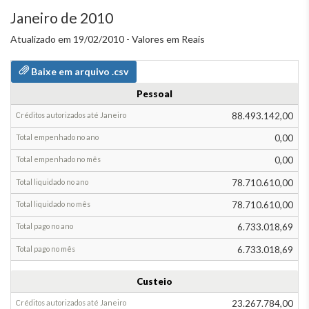
Janeiro de 2010
Atualizado em 19/02/2010 - Valores em Reais
Baixe em arquivo .csv
Pessoal
Grupos
de
88.493.142,00
despesa
0,00
Total
0,00
provisionado
até
78.710.610,00
Janeiro
78.710.610,00
Alteração
na
6.733.018,69
provisão
6.733.018,69
em
Janeiro
Custeio
Total
23.267.784,00
empenhado
Total