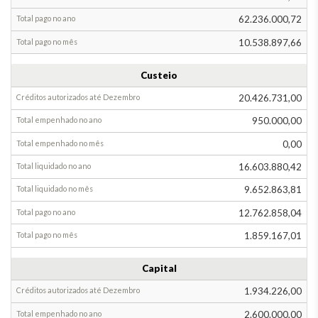
Alteração
na
62.236.000,72
provisão
10.538.897,66
em
Dezembro
Custeio
Total
20.426.731,00
empenhado
Total
executado
Acréscimo
950.000,00
Diminuição
0,00
Até
16.603.880,42
Novembro
9.652.863,81
Em
12.762.858,04
Dezembro
1.859.167,01
Até
Novembro
Capital
Em
1.934.226,00
Dezembro
2.600.000,00