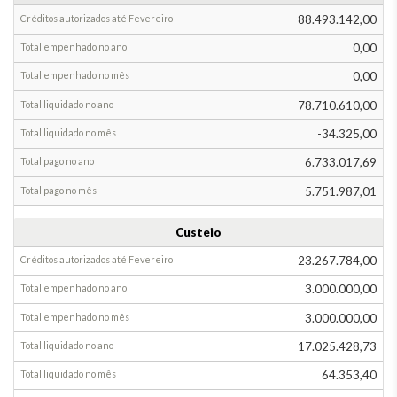
de
88.493.142,00
despesa
0,00
Total
0,00
provisionado
até
78.710.610,00
Janeiro
-34.325,00
Alteração
na
6.733.017,69
provisão
5.751.987,01
em
Fevereiro
Custeio
Total
23.267.784,00
empenhado
Total
executado
Acréscimo
3.000.000,00
Diminuição
3.000.000,00
Até
17.025.428,73
Janeiro
64.353,40
Em