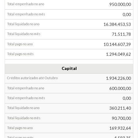
executado
Acréscimo
950.000,00
Diminuição
0,00
Até
16.384.453,53
Setembro
71.511,78
Em
10.144.607,39
Outubro
1.294.049,62
Até
Setembro
Capital
Em
1.934.226,00
Outubro
600.000,00
0,00
360.211,40
90.700,00
169.932,64