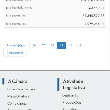
163.449,24
67.345.522,75
7.579.256,06
(current)
Primeira página
36
37
38
39
40
41
Última página
A Câmara
Atividade
Legislativa
Entenda a Câmara
Legislação
Mesa Diretora
Proposições
Como chegar
Reuniões