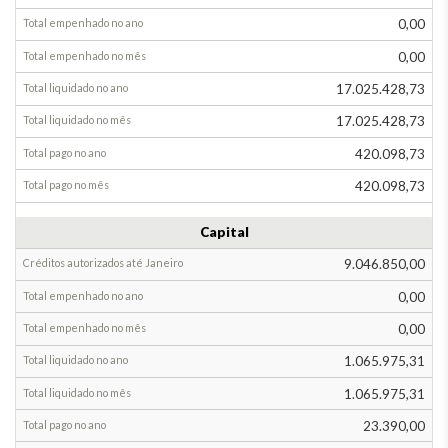
executado
Acréscimo
0,00
Diminuição
0,00
Até
17.025.428,73
Janeiro
17.025.428,73
Em
420.098,73
Janeiro
420.098,73
Até
Janeiro
Capital
Em
9.046.850,00
Janeiro
0,00
0,00
1.065.975,31
1.065.975,31
23.390,00