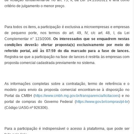
de licitação fundamenta-se no art. 75, II, da Lei 14.133/2021 e terá como
critério de julgamento o menor preço.
Para todos os itens, a participação é exclusiva a microempresas e empresas
de pequeno porte, nos termos do art. 49, IV, c/c art. 48, I, da Lei
Complementar n° 123/2006.
Os interessados que se enquadrem nestas
condições deverã
o
ofertar proposta(s) exclusivamente por meio do
referido portal, até às 07:59 do dia marcado para a fase de lances.
Registra-se que a participação na fase de lances é restrita às empresas com
proposta comercial cadastrada previamente no sistema.
As informações completas sobre a contratação, termo de referência e o
modelo para envio da proposta comercial encontram-se à disposição no
Portal da CMBH (
https://www.cmbh.mg.gov.br/transparencia/licitacoes
) e no
portal de compras do Governo Federal (
https://www.gov.br/compras/pt-br
)
(Código UASG nº 926306).
Para a participação é indispensável o acesso à plataforma, que pode ser