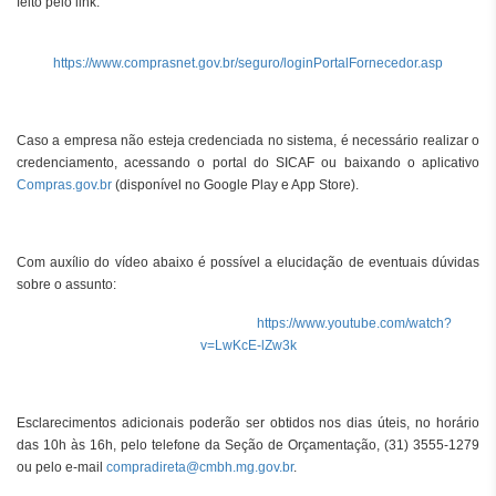
feito pelo link:
https://www.comprasnet.gov.br/seguro/loginPortalFornecedor.asp
Caso a empresa não esteja credenciada no sistema, é necessário realizar o
credenciamento, acessando o portal do SICAF ou baixando o aplicativo
Compras.gov.br
(disponível no Google Play e App Store).
Com auxílio do vídeo abaixo é possível a elucidação de eventuais dúvidas
sobre o assunto:
https://www.youtube.com/watch?
v=LwKcE-lZw3k
Esclarecimentos adicionais poderão ser obtidos nos dias úteis, no horário
das 10h às 16h, pelo telefone da Seção de Orçamentação, (31) 3555-1279
ou pelo e-mail
compradireta@cmbh.mg.gov.br
.