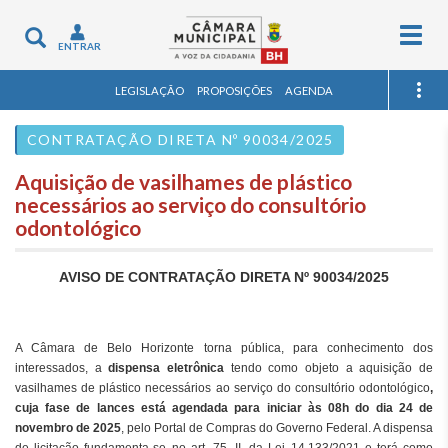
Togg
Toggle
ENTRAR
navig
navigation
LEGISLAÇÃO
PROPOSIÇÕES
AGENDA
CONTRATAÇÃO DIRETA Nº 90034/2025
Aquisição de vasilhames de plástico
necessários ao serviço do consultório
odontológico
AVISO DE CONTRATAÇÃO DIRETA Nº 90034/2025
A Câmara de Belo Horizonte torna pública, para conhecimento dos
interessados, a
dispensa eletrônica
tendo como objeto a aquisição de
vasilhames de plástico necessários ao serviço do consultório odontológico
,
cuja fase de lances está agendada para iniciar às 08h do dia 24 de
novembro de 2025
, pelo Portal de Compras do Governo Federal. A dispensa