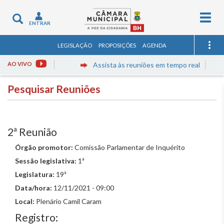
Togg
Toggle
ENTRAR
navig
navigation
LEGISLAÇÃO
PROPOSIÇÕES
AGENDA
AO VIVO
Assista às reuniões em tempo real
Pesquisar Reuniões
2ª Reunião
Órgão promotor:
Comissão Parlamentar de Inquérito
Sessão legislativa:
1ª
Legislatura:
19ª
Data/hora:
12/11/2021 - 09:00
Local:
Plenário Camil Caram
Registro: