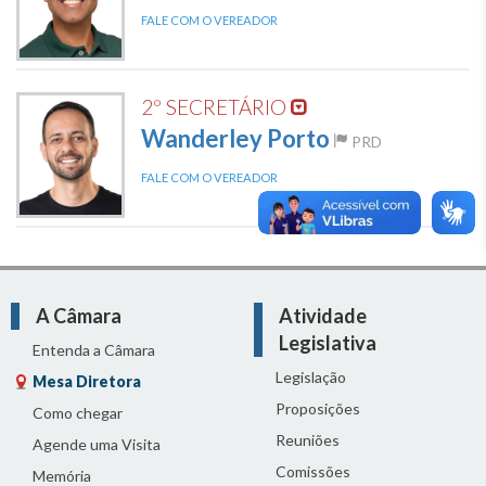
FALE COM O VEREADOR
2º SECRETÁRIO
Wanderley Porto
PRD
FALE COM O VEREADOR
A Câmara
Atividade
Legislativa
Entenda a Câmara
Legislação
Mesa Diretora
Proposições
Como chegar
Reuniões
Agende uma Visita
Comissões
Memória