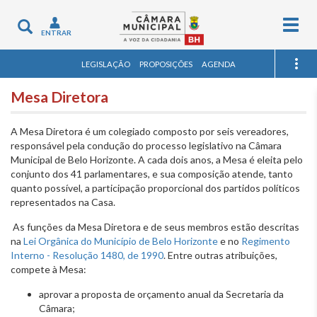
Togg
Toggle
ENTRAR
navig
navigation
LEGISLAÇÃO
PROPOSIÇÕES
AGENDA
Mesa Diretora
A Mesa Diretora é um colegiado composto por seis vereadores,
responsável pela condução do processo legislativo na Câmara
Municipal de Belo Horizonte. A cada dois anos, a Mesa é eleita pelo
conjunto dos 41 parlamentares, e sua composição atende, tanto
quanto possível, a participação proporcional dos partidos políticos
representados na Casa.
As funções da Mesa Diretora e de seus membros estão descritas
na
Lei Orgânica do Município de Belo Horizonte
e no
Regimento
Interno - Resolução 1480, de 1990
. Entre outras atribuições,
compete à Mesa:
aprovar a proposta de orçamento anual da Secretaria da
Câmara;