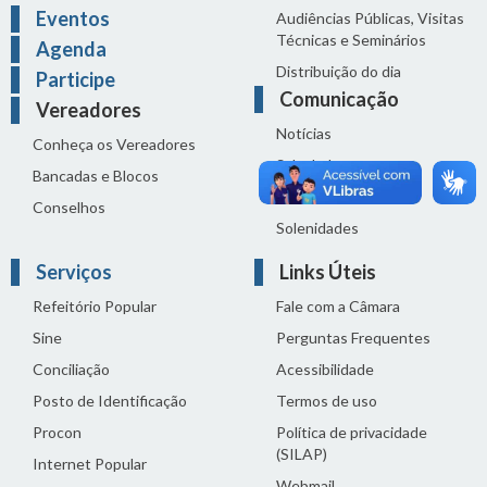
Eventos
Audiências Públicas, Visitas
Técnicas e Seminários
Agenda
Distribuição do dia
Participe
Comunicação
Vereadores
Notícias
Conheça os Vereadores
Sala de Imprensa
Bancadas e Blocos
Vídeos de Reuniões
Conselhos
Solenidades
Serviços
Links Úteis
Refeitório Popular
Fale com a Câmara
Sine
Perguntas Frequentes
Conciliação
Acessibilidade
Posto de Identificação
Termos de uso
Procon
Política de privacidade
(SILAP)
Internet Popular
Webmail