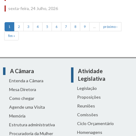
sexta-feira, 24 Julho, 2026
1
2
3
4
5
6
7
8
9
…
próximo ›
fim »
A Câmara
Atividade
Legislativa
Entenda a Câmara
Legislação
Mesa Diretora
Proposições
Como chegar
Reuniões
Agende uma Visita
Comissões
Memória
Ciclo Orçamentário
Estrutura administrativa
Homenagens
Procuradoria da Mulher