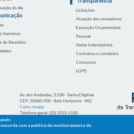
Transparência
buição do dia
Licitações
unicação
Atuação dos vereadores
as
Execução Orçamentária
de Imprensa
Pessoal
s de Reuniões
Verba Indenizatória
idades
Contratos e convênios
Concursos
LGPD
Av. dos Andradas, 3.100 - Santa Efigênia
CEP: 30260-900 - Belo Horizonte - MG
Como chegar
Telefone geral: (31) 3555-1100
Horário de funcionamento:
egação.
7h às 19h
ê concorda com a política de monitoramento de