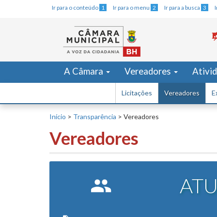
Ir para o conteúdo
1
Ir para o menu
2
Ir para a busca
3
A Câmara
Vereadores
Ativi
Licitações
Vereadores
E
Início
>
Transparência
>
Vereadores
Vereadores
AT