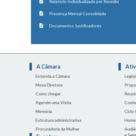
Relatório Individualizado por Reunião
Presença Mensal Consolidada
Documentos Justificadores
A Câmara
Ativ
Entenda a Câmara
Legis
Mesa Diretora
Propo
Como chegar
Reuni
Agende uma Visita
Comis
Memória
Ciclo
Estrutura administrativa
Home
Procuradoria da Mulher
Audiên
e Sem