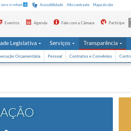
Ir para o rodapé
4
Acessibilidade
Alto contraste
Mapa do site
Eventos
Agenda
Fale com a Câmara
Participe
dade Legislativa
Serviços
Transparência
xecução Orçamentária
Pessoal
Contratos e Convênios
Contro
UAÇÃO