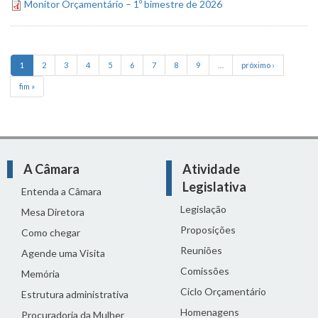
Monitor Orçamentário – 1º bimestre de 2026
1
2
3
4
5
6
7
8
9
…
próximo ›
fim »
A Câmara
Atividade
Legislativa
Entenda a Câmara
Legislação
Mesa Diretora
Proposições
Como chegar
Reuniões
Agende uma Visita
Comissões
Memória
Ciclo Orçamentário
Estrutura administrativa
Homenagens
Procuradoria da Mulher