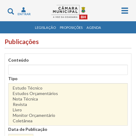
Togg
Toggle
ENTRAR
navig
navigation
LEGISLAÇÃO
PROPOSIÇÕES
AGENDA
Publicações
Conteúdo
Tipo
Data de Publicação