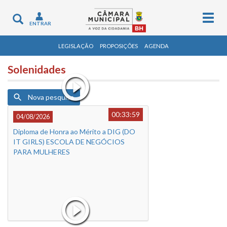
Togg
Toggle
ENTRAR
navig
navigation
LEGISLAÇÃO
PROPOSIÇÕES
AGENDA
Solenidades
Nova pesquisa
00:33:59
04/08/2026
Diploma de Honra ao Mérito a DIG (DO
IT GIRLS) ESCOLA DE NEGÓCIOS
PARA MULHERES