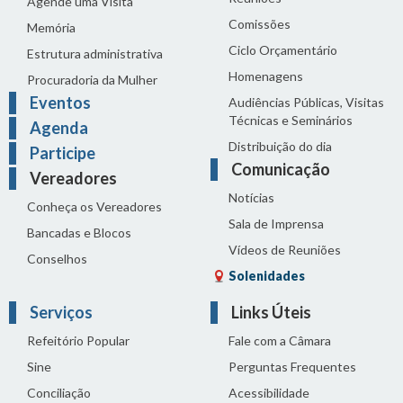
Agende uma Visita
Comissões
Memória
Ciclo Orçamentário
Estrutura administrativa
Homenagens
Procuradoria da Mulher
Eventos
Audiências Públicas, Visitas
Técnicas e Seminários
Agenda
Distribuição do dia
Participe
Comunicação
Vereadores
Notícias
Conheça os Vereadores
Sala de Imprensa
Bancadas e Blocos
Vídeos de Reuniões
Conselhos
Solenidades
Serviços
Links Úteis
Refeitório Popular
Fale com a Câmara
Sine
Perguntas Frequentes
Conciliação
Acessibilidade