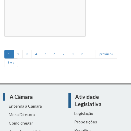
1
2
3
4
5
6
7
8
9
…
próximo ›
fim »
A Câmara
Atividade
Legislativa
Entenda a Câmara
Legislação
Mesa Diretora
Proposições
Como chegar
Reuniões