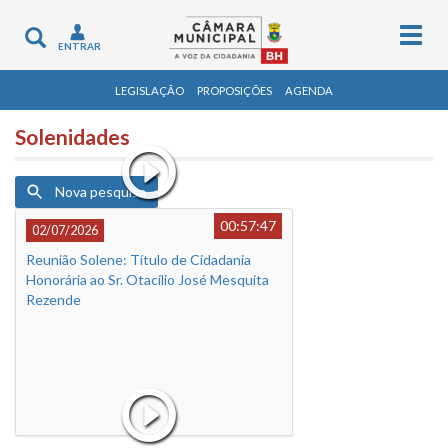
Togg
Toggle
ENTRAR
navig
navigation
LEGISLAÇÃO
PROPOSIÇÕES
AGENDA
Solenidades
Nova pesquisa
00:57:47
02/07/2026
Reunião Solene: Título de Cidadania
Honorária ao Sr. Otacílio José Mesquita
Rezende