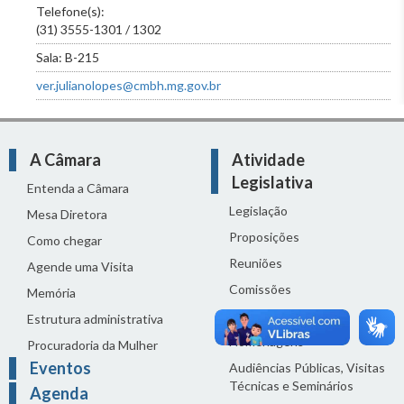
Telefone(s):
(31) 3555-1301 / 1302
Sala: B-215
ver.julianolopes@cmbh.mg.gov.br
A Câmara
Atividade
Legislativa
Entenda a Câmara
Legislação
Mesa Diretora
Proposições
Como chegar
Reuniões
Agende uma Visita
Comissões
Memória
Ciclo Orçamentário
Estrutura administrativa
Homenagens
Procuradoria da Mulher
Eventos
Audiências Públicas, Visitas
Técnicas e Seminários
Agenda