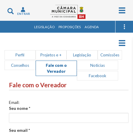
Togg
Toggle
ENTRAR
navig
navigation
LEGISLAÇÃO
PROPOSIÇÕES
AGENDA
Togg
navig
Perfil
Projetos e +
Legislação
Comissões
Conselhos
Fale com o
Notícias
Vereador
Facebook
Fale com o Vereador
Email:
Seu nome
*
Seu email
*