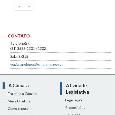
<<
>>
CONTATO
Telefone(s):
(31) 3555-1301 / 1302
Sala: B-215
ver.julianolopes@cmbh.mg.gov.br
A Câmara
Atividade
Legislativa
Entenda a Câmara
Legislação
Mesa Diretora
Proposições
Como chegar
Reuniões