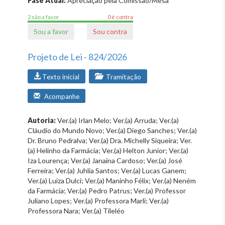
Fase Atual:
Apreciação pela Comissão/Mesa
2 são a favor
0 é contra
Sou a favor
Sou contra
Projeto de Lei - 824/2026
Texto inicial
Tramitação
Acompanhe
Autoria:
Ver.(a) Irlan Melo; Ver.(a) Arruda; Ver.(a)
Cláudio do Mundo Novo; Ver.(a) Diego Sanches; Ver.(a)
Dr. Bruno Pedralva; Ver.(a) Dra. Michelly Siqueira; Ver.
(a) Helinho da Farmácia; Ver.(a) Helton Junior; Ver.(a)
Iza Lourença; Ver.(a) Janaina Cardoso; Ver.(a) José
Ferreira; Ver.(a) Juhlia Santos; Ver.(a) Lucas Ganem;
Ver.(a) Luiza Dulci; Ver.(a) Maninho Félix; Ver.(a) Neném
da Farmácia; Ver.(a) Pedro Patrus; Ver.(a) Professor
Juliano Lopes; Ver.(a) Professora Marli; Ver.(a)
Professora Nara; Ver.(a) Tileléo