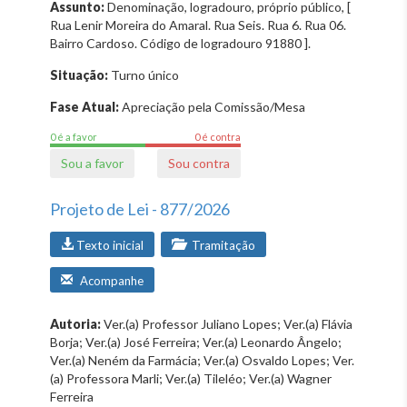
Assunto:
Denominação, logradouro, próprio público, [
Rua Lenir Moreira do Amaral. Rua Seis. Rua 6. Rua 06.
Bairro Cardoso. Código de logradouro 91880 ].
Situação:
Turno único
Fase Atual:
Apreciação pela Comissão/Mesa
0 é a favor
0 é contra
Sou a favor
Sou contra
Projeto de Lei - 877/2026
Texto inicial
Tramitação
Acompanhe
Autoria:
Ver.(a) Professor Juliano Lopes; Ver.(a) Flávia
Borja; Ver.(a) José Ferreira; Ver.(a) Leonardo Ângelo;
Ver.(a) Neném da Farmácia; Ver.(a) Osvaldo Lopes; Ver.
(a) Professora Marli; Ver.(a) Tileléo; Ver.(a) Wagner
Ferreira