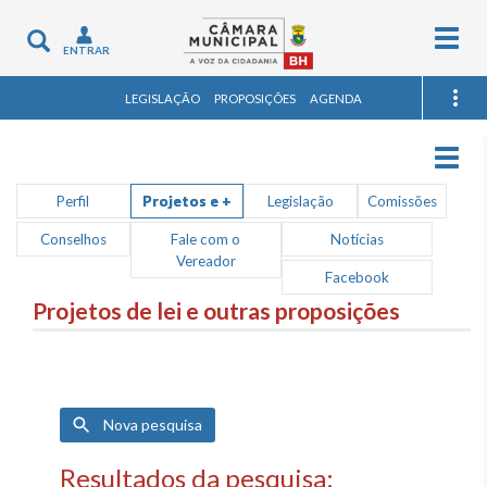
Togg
Toggle
ENTRAR
navig
navigation
LEGISLAÇÃO
PROPOSIÇÕES
AGENDA
Togg
navig
Perfil
Projetos e +
Legislação
Comissões
Conselhos
Fale com o
Notícias
Vereador
Facebook
Projetos de lei e outras proposições
Nova pesquisa
Resultados da pesquisa: