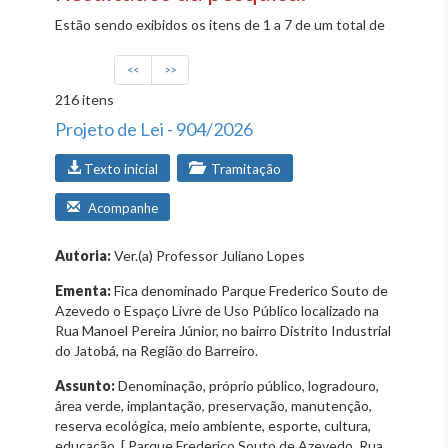
Estão sendo exibidos os itens de 1 a 7 de um total de
<<
>>
216 itens
Projeto de Lei - 904/2026
Texto inicial
Tramitação
Acompanhe
Autoria:
Ver.(a) Professor Juliano Lopes
Ementa:
Fica denominado Parque Frederico Souto de
Azevedo o Espaço Livre de Uso Público localizado na
Rua Manoel Pereira Júnior, no bairro Distrito Industrial
do Jatobá, na Região do Barreiro.
Assunto:
Denominação, próprio público, logradouro,
área verde, implantação, preservação, manutenção,
reserva ecológica, meio ambiente, esporte, cultura,
educação, [ Parque Frederico Souto de Azevedo. Rua