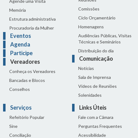
Agende uma Visita
Comissões
Memória
Ciclo Orçamentário
Estrutura administrativa
Homenagens
Procuradoria da Mulher
Eventos
Audiências Públicas, Visitas
Técnicas e Seminários
Agenda
Distribuição do dia
Participe
Comunicação
Vereadores
Notícias
Conheça os Vereadores
Sala de Imprensa
Bancadas e Blocos
Vídeos de Reuniões
Conselhos
Solenidades
Serviços
Links Úteis
Refeitório Popular
Fale com a Câmara
Sine
Perguntas Frequentes
Conciliação
Acessibilidade