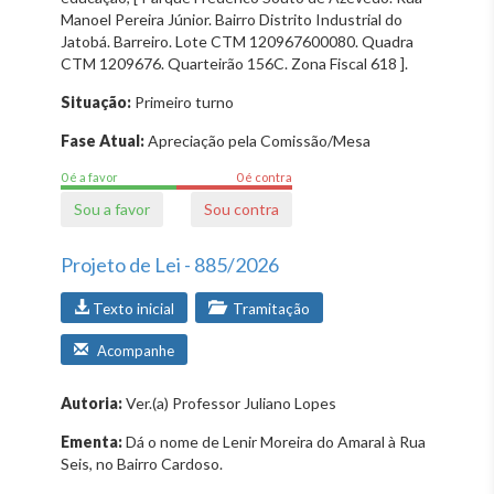
Manoel Pereira Júnior. Bairro Distrito Industrial do
Jatobá. Barreiro. Lote CTM 120967600080. Quadra
CTM 1209676. Quarteirão 156C. Zona Fiscal 618 ].
Situação:
Primeiro turno
Fase Atual:
Apreciação pela Comissão/Mesa
0 é a favor
0 é contra
Sou a favor
Sou contra
Projeto de Lei - 885/2026
Texto inicial
Tramitação
Acompanhe
Autoria:
Ver.(a) Professor Juliano Lopes
Ementa:
Dá o nome de Lenir Moreira do Amaral à Rua
Seis, no Bairro Cardoso.