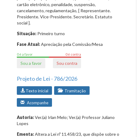
cartão eletrônico, penalidade, suspensão,
cancelamento, regulamentação, [ Representante.
Presidente. Vice-Presidente. Secretário. Estatuto
social ].
Situação:
Primeiro turno
Fase Atual:
Apreciação pela Comissão/Mesa
0 é a favor
0 é contra
Sou a favor
Sou contra
Projeto de Lei - 786/2026
Texto inicial
Tramitação
Acompanhe
Autoria:
Ver.(a) Irlan Melo; Ver.(a) Professor Juliano
Lopes
Ementa:
Altera a Lei nº 11.458/23, que dispõe sobre o