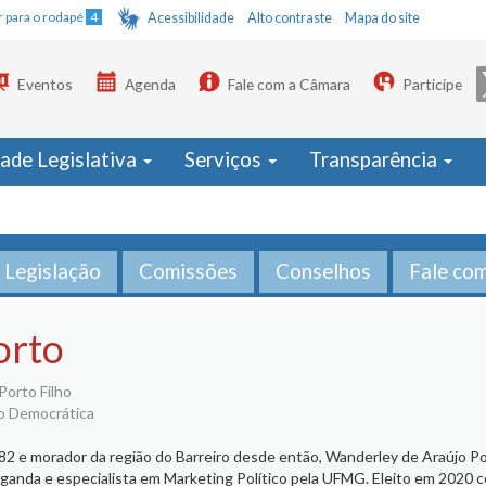
Ir para o rodapé
4
Acessibilidade
Alto contraste
Mapa do site
Eventos
Agenda
Fale com a Câmara
Participe
dade Legislativa
Serviços
Transparência
Legislação
Comissões
Conselhos
Fale co
orto
Porto Filho
o Democrática
2 e morador da região do Barreiro desde então, Wanderley de Araújo Po
ganda e especialista em Marketing Político pela UFMG. Eleito em 2020 