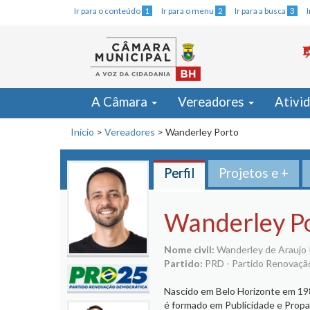
Ir para o conteúdo
1
Ir para o menu
2
Ir para a busca
3
A Câmara
Vereadores
Ativi
Início
>
Vereadores
>
Wanderley Porto
Perfil
Projetos e +
Wanderley P
Nome civil:
Wanderley de Araujo 
Partido:
PRD - Partido Renovaçã
Nascido em Belo Horizonte em 198
é formado em Publicidade e Propa