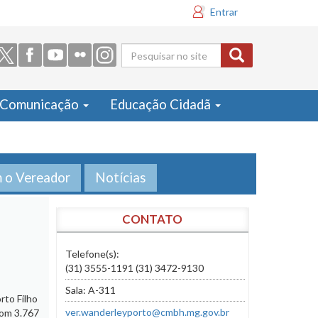
Entrar
Formulário
de busca
Comunicação
Educação Cidadã
m o Vereador
Notícias
CONTATO
Telefone(s):
(31) 3555-1191 (31) 3472-9130
Sala: A-311
rto Filho
ver.wanderleyporto@cmbh.mg.gov.br
com 3.767