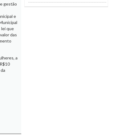
de gestão
nicipal e
Municipal
 lei que
valor das
amento
lheres, a
 R$10
 da