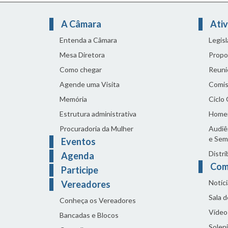
A Câmara
Ativ
Entenda a Câmara
Legis
Mesa Diretora
Propo
Como chegar
Reuni
Agende uma Visita
Comis
Memória
Ciclo
Estrutura administrativa
Home
Procuradoria da Mulher
Audiên
e Sem
Eventos
Distri
Agenda
Com
Participe
Notíci
Vereadores
Sala 
Conheça os Vereadores
Vídeo
Bancadas e Blocos
Solen