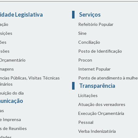
idade Legislativa
Serviços
lação
Refeitório Popular
sições
Sine
ões
Conciliação
sões
Posto de Identificação
 Orçamentário
Procon
nagens
Internet Popular
cias Públicas, Visitas Técnicas
Ponto de atendimento à mulhe
inários
Transparência
buição do dia
Licitações
unicação
Atuação dos vereadores
as
Execução Orçamentária
de Imprensa
Pessoal
s de Reuniões
Verba Indenizatória
idades