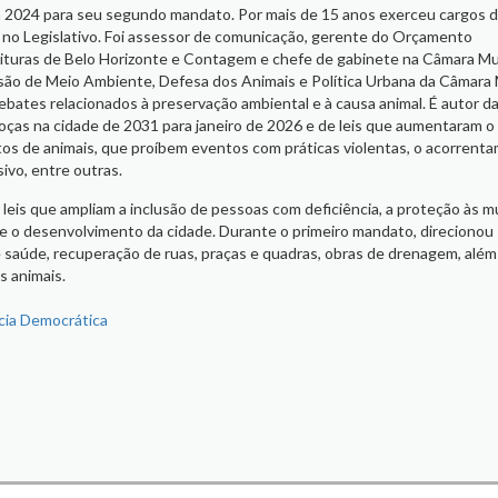
m 2024 para seu segundo mandato. Por mais de 15 anos exerceu cargos 
no Legislativo. Foi assessor de comunicação, gerente do Orçamento
feituras de Belo Horizonte e Contagem e chefe de gabinete na Câmara Mu
ão de Meio Ambiente, Defesa dos Animais e Política Urbana da Câmara 
bates relacionados à preservação ambiental e à causa animal. É autor da
rroças na cidade de 2031 para janeiro de 2026 e de leis que aumentaram o 
os de animais, que proíbem eventos com práticas violentas, o acorrent
ivo, entre outras.
eis que ampliam a inclusão de pessoas com deficiência, a proteção às mu
 e o desenvolvimento da cidade. Durante o primeiro mandato, direcionou
e saúde, recuperação de ruas, praças e quadras, obras de drenagem, além
 animais.
ia Democrática