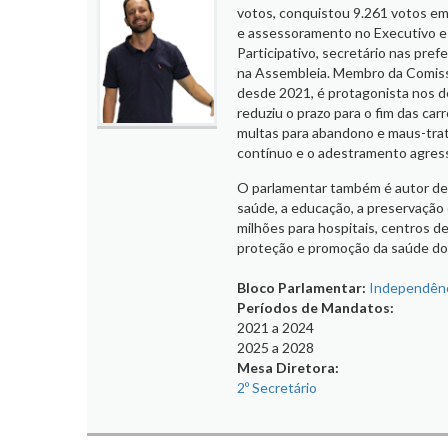
votos, conquistou 9.261 votos e
e assessoramento no Executivo e 
Participativo, secretário nas pre
na Assembleia. Membro da Comiss
desde 2021, é protagonista nos de
reduziu o prazo para o fim das ca
multas para abandono e maus-trat
contínuo e o adestramento agress
O parlamentar também é autor de l
saúde, a educação, a preservação
milhões para hospitais, centros d
proteção e promoção da saúde dos
Bloco Parlamentar:
Independênc
Períodos de Mandatos:
2021
a
2024
2025
a
2028
Mesa Diretora:
2º Secretário