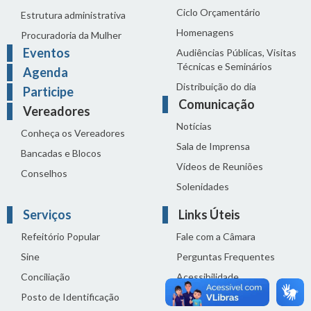
Ciclo Orçamentário
Estrutura administrativa
Homenagens
Procuradoria da Mulher
Eventos
Audiências Públicas, Visitas
Técnicas e Seminários
Agenda
Distribuição do dia
Participe
Comunicação
Vereadores
Notícias
Conheça os Vereadores
Sala de Imprensa
Bancadas e Blocos
Vídeos de Reuniões
Conselhos
Solenidades
Serviços
Links Úteis
Refeitório Popular
Fale com a Câmara
Sine
Perguntas Frequentes
Conciliação
Acessibilidade
Posto de Identificação
Termos de uso