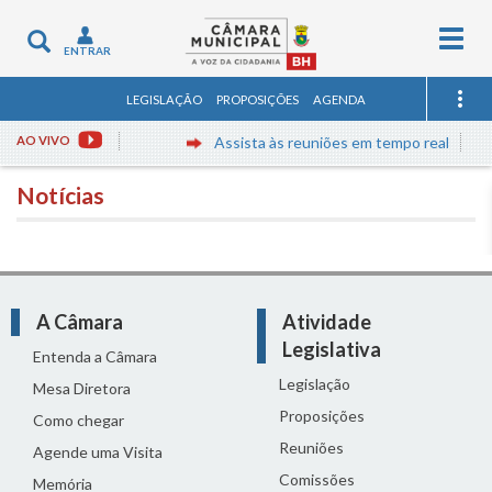
Togg
Toggle
ENTRAR
navig
navigation
LEGISLAÇÃO
PROPOSIÇÕES
AGENDA
AO VIVO
Assista às reuniões em tempo real
Notícias
A Câmara
Atividade
Legislativa
Entenda a Câmara
Legislação
Mesa Diretora
Proposições
Como chegar
Reuniões
Agende uma Visita
Comissões
Memória