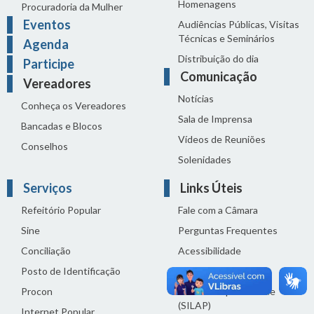
Homenagens
Procuradoria da Mulher
Eventos
Audiências Públicas, Visitas
Técnicas e Seminários
Agenda
Distribuição do dia
Participe
Comunicação
Vereadores
Notícias
Conheça os Vereadores
Sala de Imprensa
Bancadas e Blocos
Vídeos de Reuniões
Conselhos
Solenidades
Serviços
Links Úteis
Refeitório Popular
Fale com a Câmara
Sine
Perguntas Frequentes
Conciliação
Acessibilidade
Posto de Identificação
Termos de uso
Procon
Política de privacidade
(SILAP)
Internet Popular