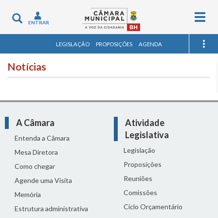
Togg
Toggle
ENTRAR
navig
navigation
LEGISLAÇÃO
PROPOSIÇÕES
AGENDA
Notícias
A Câmara
Atividade
Legislativa
Entenda a Câmara
Legislação
Mesa Diretora
Proposições
Como chegar
Reuniões
Agende uma Visita
Comissões
Memória
Ciclo Orçamentário
Estrutura administrativa