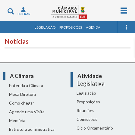
Togg
Toggle
ENTRAR
navig
navigation
LEGISLAÇÃO
PROPOSIÇÕES
AGENDA
Notícias
A Câmara
Atividade
Legislativa
Entenda a Câmara
Legislação
Mesa Diretora
Proposições
Como chegar
Reuniões
Agende uma Visita
Comissões
Memória
Ciclo Orçamentário
Estrutura administrativa