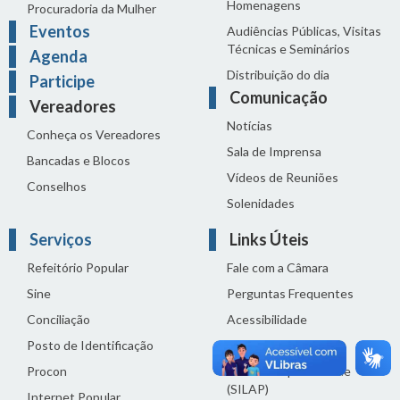
Homenagens
Procuradoria da Mulher
Eventos
Audiências Públicas, Visitas
Técnicas e Seminários
Agenda
Distribuição do dia
Participe
Comunicação
Vereadores
Notícias
Conheça os Vereadores
Sala de Imprensa
Bancadas e Blocos
Vídeos de Reuniões
Conselhos
Solenidades
Serviços
Links Úteis
Refeitório Popular
Fale com a Câmara
Sine
Perguntas Frequentes
Conciliação
Acessibilidade
Posto de Identificação
Termos de uso
Procon
Política de privacidade
(SILAP)
Internet Popular