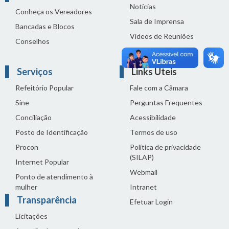
Notícias
Conheça os Vereadores
Sala de Imprensa
Bancadas e Blocos
Vídeos de Reuniões
Conselhos
Solenidades
Serviços
Links Úteis
Refeitório Popular
Fale com a Câmara
Sine
Perguntas Frequentes
Conciliação
Acessibilidade
Posto de Identificação
Termos de uso
Procon
Política de privacidade
(SILAP)
Internet Popular
Webmail
Ponto de atendimento à
mulher
Intranet
Transparência
Efetuar Login
Licitações