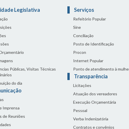
idade Legislativa
Serviços
lação
Refeitório Popular
sições
Sine
ões
Conciliação
sões
Posto de Identificação
 Orçamentário
Procon
nagens
Internet Popular
cias Públicas, Visitas Técnicas
Ponto de atendimento à mulhe
inários
Transparência
buição do dia
Licitações
unicação
Atuação dos vereadores
as
Execução Orçamentária
de Imprensa
Pessoal
s de Reuniões
Verba Indenizatória
idades
Contratos e convênios