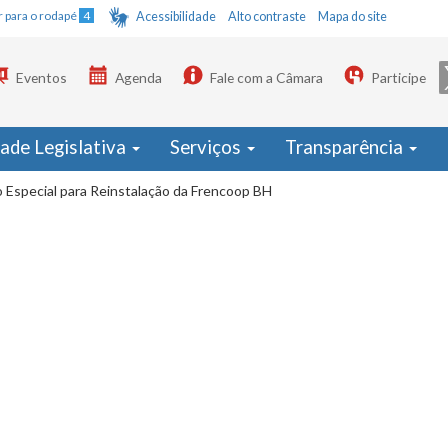
Ir para o rodapé
4
Acessibilidade
Alto contraste
Mapa do site
Eventos
Agenda
Fale com a Câmara
Participe
dade Legislativa
Serviços
Transparência
 Especial para Reinstalação da Frencoop BH