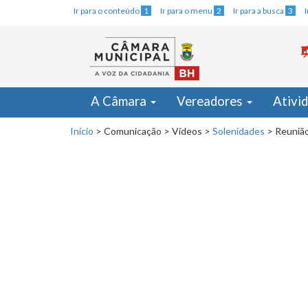
Ir para o conteúdo
1
Ir para o menu
2
Ir para a busca
3
A Câmara
Vereadores
Ativi
Início
>
Comunicação
>
Vídeos
>
Solenidades
>
Reunião