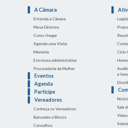
A Câmara
Ativ
Entenda a Câmara
Legis
Mesa Diretora
Propo
Como chegar
Reuni
Agende uma Visita
Comis
Memória
Ciclo
Estrutura administrativa
Home
Procuradoria da Mulher
Audiên
e Sem
Eventos
Distri
Agenda
Com
Participe
Notíci
Vereadores
Sala 
Conheça os Vereadores
Vídeo
Bancadas e Blocos
Solen
Conselhos