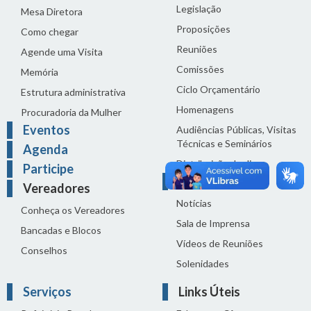
Legislação
Mesa Diretora
Proposições
Como chegar
Reuniões
Agende uma Visita
Comissões
Memória
Ciclo Orçamentário
Estrutura administrativa
Homenagens
Procuradoria da Mulher
Eventos
Audiências Públicas, Visitas
Técnicas e Seminários
Agenda
Distribuição do dia
Participe
Comunicação
Vereadores
Notícias
Conheça os Vereadores
Sala de Imprensa
Bancadas e Blocos
Vídeos de Reuniões
Conselhos
Solenidades
Serviços
Links Úteis