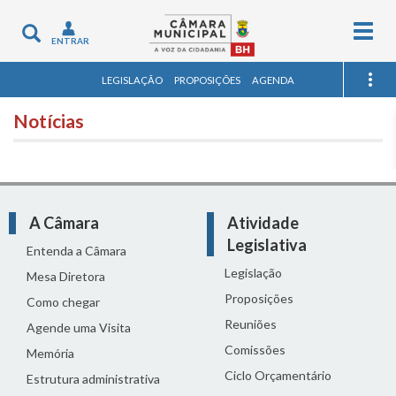
Togg
Toggle
ENTRAR
navig
navigation
LEGISLAÇÃO
PROPOSIÇÕES
AGENDA
Notícias
A Câmara
Atividade
Legislativa
Entenda a Câmara
Legislação
Mesa Diretora
Proposições
Como chegar
Reuniões
Agende uma Visita
Comissões
Memória
Ciclo Orçamentário
Estrutura administrativa