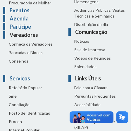
Homenagens
Procuradoria da Mulher
Eventos
Audiências Públicas, Visitas
Técnicas e Seminários
Agenda
Distribuição do dia
Participe
Comunicação
Vereadores
Notícias
Conheça os Vereadores
Sala de Imprensa
Bancadas e Blocos
Vídeos de Reuniões
Conselhos
Solenidades
Serviços
Links Úteis
Refeitório Popular
Fale com a Câmara
Sine
Perguntas Frequentes
Conciliação
Acessibilidade
Posto de Identificação
Termos de uso
Procon
Política de privacidade
(SILAP)
Internet Popular