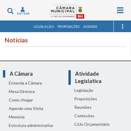
Togg
Toggle
ENTRAR
navig
navigation
LEGISLAÇÃO
PROPOSIÇÕES
AGENDA
Notícias
A Câmara
Atividade
Legislativa
Entenda a Câmara
Legislação
Mesa Diretora
Proposições
Como chegar
Reuniões
Agende uma Visita
Comissões
Memória
Ciclo Orçamentário
Estrutura administrativa