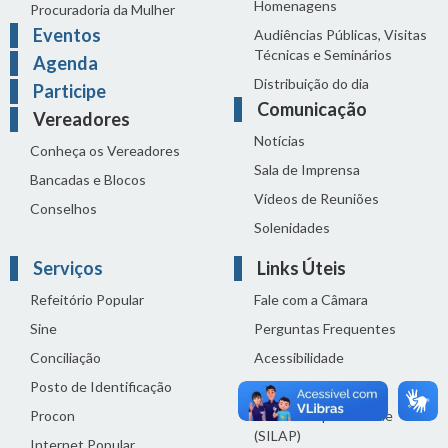
Homenagens
Procuradoria da Mulher
Eventos
Audiências Públicas, Visitas
Técnicas e Seminários
Agenda
Distribuição do dia
Participe
Comunicação
Vereadores
Notícias
Conheça os Vereadores
Sala de Imprensa
Bancadas e Blocos
Vídeos de Reuniões
Conselhos
Solenidades
Serviços
Links Úteis
Refeitório Popular
Fale com a Câmara
Sine
Perguntas Frequentes
Conciliação
Acessibilidade
Posto de Identificação
Termos de uso
Procon
Política de privacidade
(SILAP)
Internet Popular