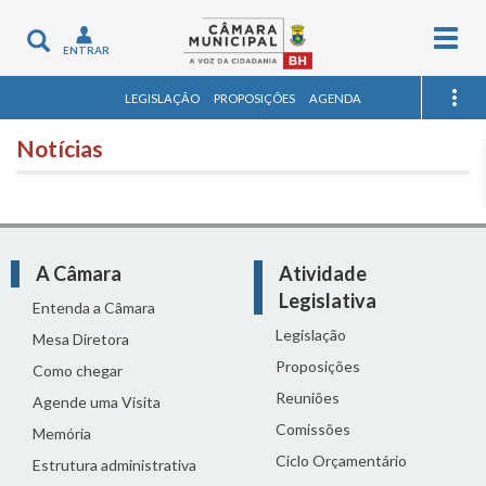
Togg
Toggle
ENTRAR
navig
navigation
LEGISLAÇÃO
PROPOSIÇÕES
AGENDA
Notícias
A Câmara
Atividade
Legislativa
Entenda a Câmara
Legislação
Mesa Diretora
Proposições
Como chegar
Reuniões
Agende uma Visita
Comissões
Memória
Ciclo Orçamentário
Estrutura administrativa