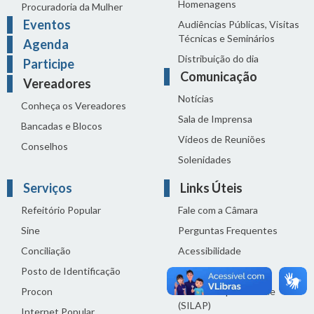
Homenagens
Procuradoria da Mulher
Eventos
Audiências Públicas, Visitas
Técnicas e Seminários
Agenda
Distribuição do dia
Participe
Comunicação
Vereadores
Notícias
Conheça os Vereadores
Sala de Imprensa
Bancadas e Blocos
Vídeos de Reuniões
Conselhos
Solenidades
Serviços
Links Úteis
Refeitório Popular
Fale com a Câmara
Sine
Perguntas Frequentes
Conciliação
Acessibilidade
Posto de Identificação
Termos de uso
Procon
Política de privacidade
(SILAP)
Internet Popular