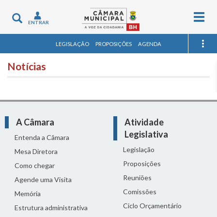
Togg
Toggle
ENTRAR
navig
navigation
LEGISLAÇÃO
PROPOSIÇÕES
AGENDA
Notícias
A Câmara
Atividade
Legislativa
Entenda a Câmara
Legislação
Mesa Diretora
Proposições
Como chegar
Reuniões
Agende uma Visita
Comissões
Memória
Ciclo Orçamentário
Estrutura administrativa