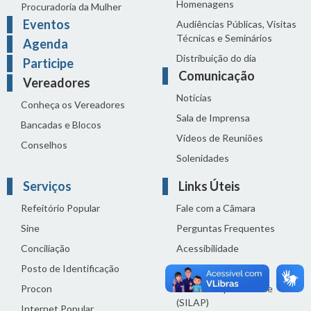
Homenagens
Procuradoria da Mulher
Eventos
Audiências Públicas, Visitas
Técnicas e Seminários
Agenda
Distribuição do dia
Participe
Comunicação
Vereadores
Notícias
Conheça os Vereadores
Sala de Imprensa
Bancadas e Blocos
Vídeos de Reuniões
Conselhos
Solenidades
Serviços
Links Úteis
Refeitório Popular
Fale com a Câmara
Sine
Perguntas Frequentes
Conciliação
Acessibilidade
Posto de Identificação
Termos de uso
Procon
Política de privacidade
(SILAP)
Internet Popular