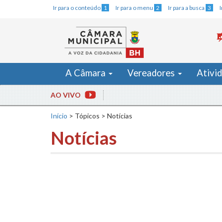
Ir para o conteúdo
1
Ir para o menu
2
Ir para a busca
3
A Câmara
Vereadores
Ativi
AO VIVO
Início
>
Tópicos
>
Notícias
Notícias