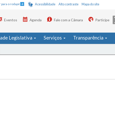
Ir para o rodapé
4
Acessibilidade
Alto contraste
Mapa do site
Eventos
Agenda
Fale com a Câmara
Participe
dade Legislativa
Serviços
Transparência