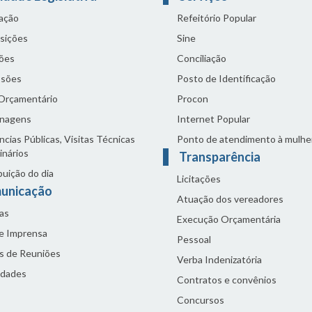
lação
Refeitório Popular
sições
Sine
ões
Conciliação
sões
Posto de Identificação
 Orçamentário
Procon
nagens
Internet Popular
cias Públicas, Visitas Técnicas
Ponto de atendimento à mulhe
inários
Transparência
buição do dia
Licitações
unicação
Atuação dos vereadores
as
Execução Orçamentária
de Imprensa
Pessoal
s de Reuniões
Verba Indenizatória
idades
Contratos e convênios
Concursos