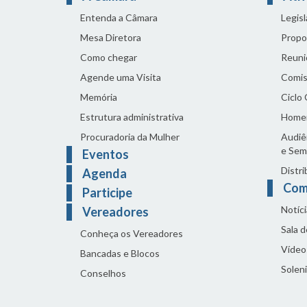
Entenda a Câmara
Legis
Mesa Diretora
Propo
Como chegar
Reuni
Agende uma Visita
Comis
Memória
Ciclo
Estrutura administrativa
Home
Procuradoria da Mulher
Audiên
e Sem
Eventos
Distri
Agenda
Com
Participe
Notíci
Vereadores
Sala 
Conheça os Vereadores
Vídeo
Bancadas e Blocos
Solen
Conselhos