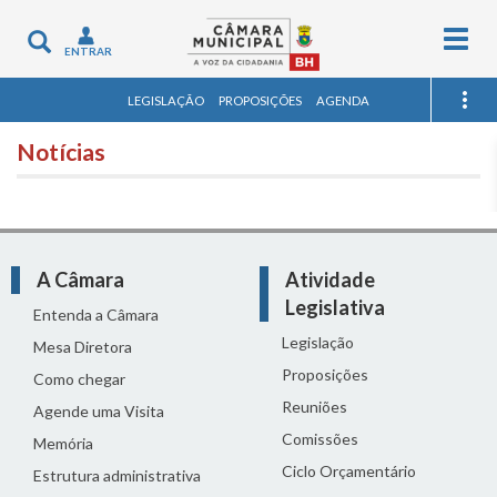
Togg
Toggle
ENTRAR
navig
navigation
LEGISLAÇÃO
PROPOSIÇÕES
AGENDA
Notícias
A Câmara
Atividade
Legislativa
Entenda a Câmara
Legislação
Mesa Diretora
Proposições
Como chegar
Reuniões
Agende uma Visita
Comissões
Memória
Ciclo Orçamentário
Estrutura administrativa