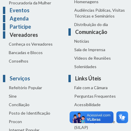
Homenagens
Procuradoria da Mulher
Eventos
Audiências Públicas, Visitas
Técnicas e Seminários
Agenda
Distribuição do dia
Participe
Comunicação
Vereadores
Notícias
Conheça os Vereadores
Sala de Imprensa
Bancadas e Blocos
Vídeos de Reuniões
Conselhos
Solenidades
Serviços
Links Úteis
Refeitório Popular
Fale com a Câmara
Sine
Perguntas Frequentes
Conciliação
Acessibilidade
Posto de Identificação
Termos de uso
Procon
Política de privacidade
(SILAP)
Internet Popular