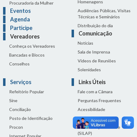
Homenagens
Procuradoria da Mulher
Eventos
Audiências Públicas, Visitas
Técnicas e Seminários
Agenda
Distribuição do dia
Participe
Comunicação
Vereadores
Notícias
Conheça os Vereadores
Sala de Imprensa
Bancadas e Blocos
Vídeos de Reuniões
Conselhos
Solenidades
Serviços
Links Úteis
Refeitório Popular
Fale com a Câmara
Sine
Perguntas Frequentes
Conciliação
Acessibilidade
Posto de Identificação
Termos de uso
Procon
Política de privacidade
(SILAP)
Internet Popular