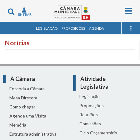
Togg
Toggle
ENTRAR
navig
navigation
LEGISLAÇÃO
PROPOSIÇÕES
AGENDA
Notícias
A Câmara
Atividade
Legislativa
Entenda a Câmara
Legislação
Mesa Diretora
Proposições
Como chegar
Reuniões
Agende uma Visita
Comissões
Memória
Ciclo Orçamentário
Estrutura administrativa