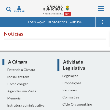
Togg
Toggle
ENTRAR
navig
navigation
LEGISLAÇÃO
PROPOSIÇÕES
AGENDA
Notícias
A Câmara
Atividade
Legislativa
Entenda a Câmara
Legislação
Mesa Diretora
Proposições
Como chegar
Reuniões
Agende uma Visita
Comissões
Memória
Ciclo Orçamentário
Estrutura administrativa