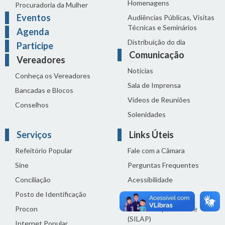
Homenagens
Procuradoria da Mulher
Eventos
Audiências Públicas, Visitas
Técnicas e Seminários
Agenda
Distribuição do dia
Participe
Comunicação
Vereadores
Notícias
Conheça os Vereadores
Sala de Imprensa
Bancadas e Blocos
Vídeos de Reuniões
Conselhos
Solenidades
Serviços
Links Úteis
Refeitório Popular
Fale com a Câmara
Sine
Perguntas Frequentes
Conciliação
Acessibilidade
Posto de Identificação
Termos de uso
Procon
Política de privacidade
(SILAP)
Internet Popular