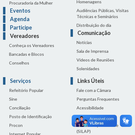
Homenagens
Procuradoria da Mulher
Eventos
Audiências Públicas, Visitas
Técnicas e Seminários
Agenda
Distribuição do dia
Participe
Comunicação
Vereadores
Notícias
Conheça os Vereadores
Sala de Imprensa
Bancadas e Blocos
Vídeos de Reuniões
Conselhos
Solenidades
Serviços
Links Úteis
Refeitório Popular
Fale com a Câmara
Sine
Perguntas Frequentes
Conciliação
Acessibilidade
Posto de Identificação
Termos de uso
Procon
Política de privacidade
(SILAP)
Internet Popular