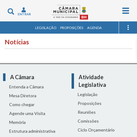
Togg
Toggle
ENTRAR
navig
navigation
LEGISLAÇÃO
PROPOSIÇÕES
AGENDA
Notícias
A Câmara
Atividade
Legislativa
Entenda a Câmara
Legislação
Mesa Diretora
Proposições
Como chegar
Reuniões
Agende uma Visita
Comissões
Memória
Ciclo Orçamentário
Estrutura administrativa