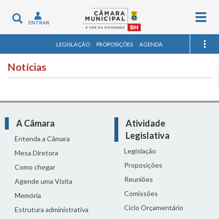
Togg
Toggle
ENTRAR
navig
navigation
LEGISLAÇÃO
PROPOSIÇÕES
AGENDA
Notícias
A Câmara
Atividade
Legislativa
Entenda a Câmara
Legislação
Mesa Diretora
Proposições
Como chegar
Reuniões
Agende uma Visita
Comissões
Memória
Ciclo Orçamentário
Estrutura administrativa