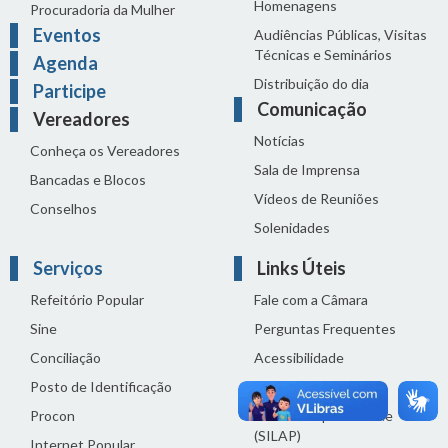
Homenagens
Procuradoria da Mulher
Eventos
Audiências Públicas, Visitas
Técnicas e Seminários
Agenda
Distribuição do dia
Participe
Comunicação
Vereadores
Notícias
Conheça os Vereadores
Sala de Imprensa
Bancadas e Blocos
Vídeos de Reuniões
Conselhos
Solenidades
Serviços
Links Úteis
Refeitório Popular
Fale com a Câmara
Sine
Perguntas Frequentes
Conciliação
Acessibilidade
Posto de Identificação
Termos de uso
Procon
Política de privacidade
(SILAP)
Internet Popular