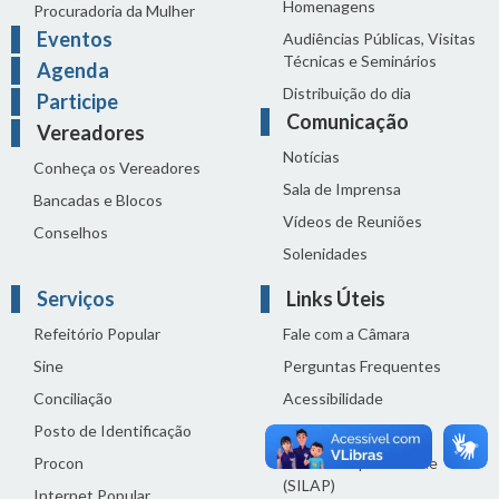
Homenagens
Procuradoria da Mulher
Eventos
Audiências Públicas, Visitas
Técnicas e Seminários
Agenda
Distribuição do dia
Participe
Comunicação
Vereadores
Notícias
Conheça os Vereadores
Sala de Imprensa
Bancadas e Blocos
Vídeos de Reuniões
Conselhos
Solenidades
Serviços
Links Úteis
Refeitório Popular
Fale com a Câmara
Sine
Perguntas Frequentes
Conciliação
Acessibilidade
Posto de Identificação
Termos de uso
Procon
Política de privacidade
(SILAP)
Internet Popular