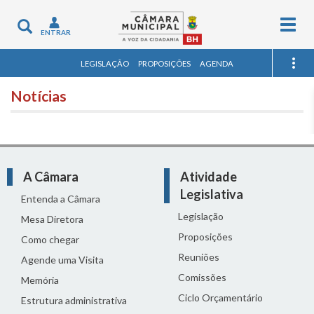
Togg
Toggle
ENTRAR
navig
navigation
LEGISLAÇÃO
PROPOSIÇÕES
AGENDA
Notícias
A Câmara
Atividade
Legislativa
Entenda a Câmara
Legislação
Mesa Diretora
Proposições
Como chegar
Reuniões
Agende uma Visita
Comissões
Memória
Ciclo Orçamentário
Estrutura administrativa