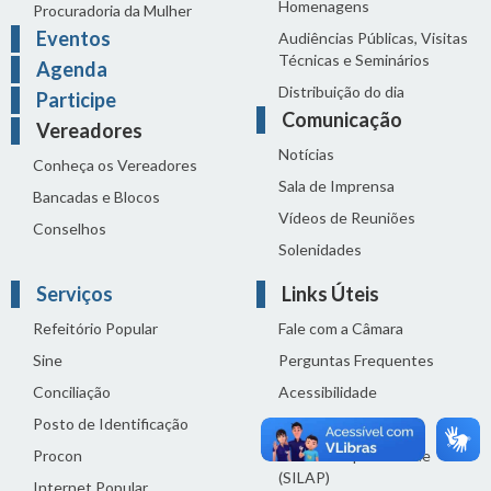
Homenagens
Procuradoria da Mulher
Eventos
Audiências Públicas, Visitas
Técnicas e Seminários
Agenda
Distribuição do dia
Participe
Comunicação
Vereadores
Notícias
Conheça os Vereadores
Sala de Imprensa
Bancadas e Blocos
Vídeos de Reuniões
Conselhos
Solenidades
Serviços
Links Úteis
Refeitório Popular
Fale com a Câmara
Sine
Perguntas Frequentes
Conciliação
Acessibilidade
Posto de Identificação
Termos de uso
Procon
Política de privacidade
(SILAP)
Internet Popular