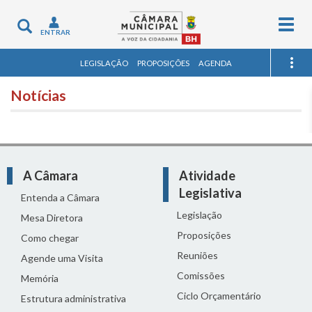
Togg
Toggle
ENTRAR
navig
navigation
LEGISLAÇÃO
PROPOSIÇÕES
AGENDA
Notícias
A Câmara
Atividade
Legislativa
Entenda a Câmara
Legislação
Mesa Diretora
Proposições
Como chegar
Reuniões
Agende uma Visita
Comissões
Memória
Ciclo Orçamentário
Estrutura administrativa