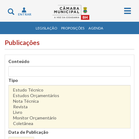
Togg
Toggle
ENTRAR
navig
navigation
LEGISLAÇÃO
PROPOSIÇÕES
AGENDA
Publicações
Conteúdo
Tipo
Data de Publicação