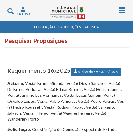
Togg
Toggle
ENTRAR
navig
navigation
LEGISLAÇÃO
PROPOSIÇÕES
AGENDA
Pesquisar Proposições
Requerimento 16/2025
publicado em 13/02/2025
Autoria:
Ver.(a) Bruno Miranda; Ver.(a) Diego Sanches; Ver.(a)
Dr. Bruno Pedralva; Ver.(a) Edmar Branco; Ver.(a) Helton Junior;
Ver.(a) Juninho Los Hermanos; Ver.(a) Lucas Ganem; Ver.(a)
Osvaldo Lopes; Ver.(a) Pablo Almeida; Ver.(a) Pedro Patrus; Ver.
(a) Pedro Rousseff; Ver.(a) Rudson Paixão; Ver.(a) Sargento
Jalyson; Ver.(a) Tileléo; Ver.(a) Wagner Ferreira; Ver.(a)
Wanderley Porto
Solicitação:
Constituição de Comissão Especial de Estudo