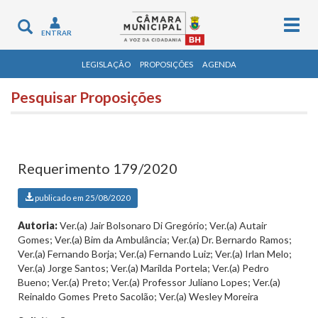
Togg
Toggle
ENTRAR
navig
navigation
LEGISLAÇÃO
PROPOSIÇÕES
AGENDA
Pesquisar Proposições
Requerimento 179/2020
publicado em 25/08/2020
Autoria:
Ver.(a) Jair Bolsonaro Di Gregório; Ver.(a) Autair
Gomes; Ver.(a) Bim da Ambulância; Ver.(a) Dr. Bernardo Ramos;
Ver.(a) Fernando Borja; Ver.(a) Fernando Luiz; Ver.(a) Irlan Melo;
Ver.(a) Jorge Santos; Ver.(a) Marilda Portela; Ver.(a) Pedro
Bueno; Ver.(a) Preto; Ver.(a) Professor Juliano Lopes; Ver.(a)
Reinaldo Gomes Preto Sacolão; Ver.(a) Wesley Moreira