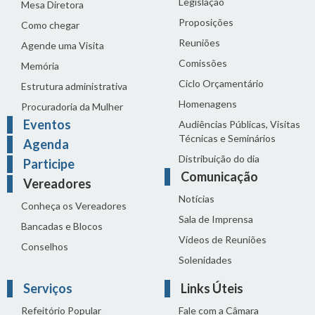
Legislação
Mesa Diretora
Proposições
Como chegar
Reuniões
Agende uma Visita
Comissões
Memória
Ciclo Orçamentário
Estrutura administrativa
Homenagens
Procuradoria da Mulher
Eventos
Audiências Públicas, Visitas
Técnicas e Seminários
Agenda
Distribuição do dia
Participe
Comunicação
Vereadores
Notícias
Conheça os Vereadores
Sala de Imprensa
Bancadas e Blocos
Vídeos de Reuniões
Conselhos
Solenidades
Serviços
Links Úteis
Refeitório Popular
Fale com a Câmara