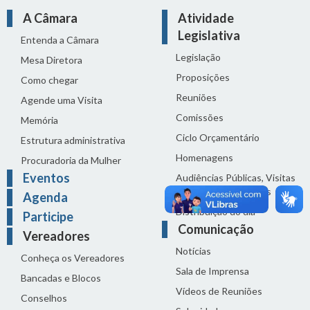
A Câmara
Atividade
Legislativa
Entenda a Câmara
Legislação
Mesa Diretora
Proposições
Como chegar
Reuniões
Agende uma Visita
Comissões
Memória
Ciclo Orçamentário
Estrutura administrativa
Homenagens
Procuradoria da Mulher
Eventos
Audiências Públicas, Visitas
Técnicas e Seminários
Agenda
Distribuição do dia
Participe
Comunicação
Vereadores
Notícias
Conheça os Vereadores
Sala de Imprensa
Bancadas e Blocos
Vídeos de Reuniões
Conselhos