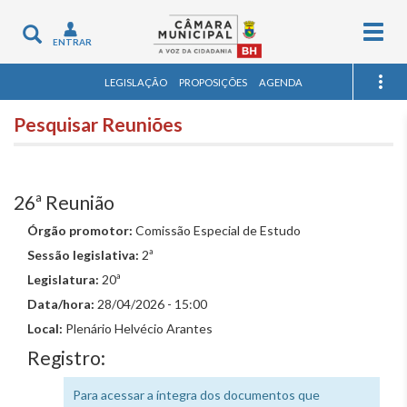
Togg
Toggle
ENTRAR
navig
navigation
LEGISLAÇÃO
PROPOSIÇÕES
AGENDA
Pesquisar Reuniões
26ª Reunião
Órgão promotor:
Comissão Especial de Estudo
Sessão legislativa:
2ª
Legislatura:
20ª
Data/hora:
28/04/2026 - 15:00
Local:
Plenário Helvécio Arantes
Registro:
Para acessar a íntegra dos documentos que