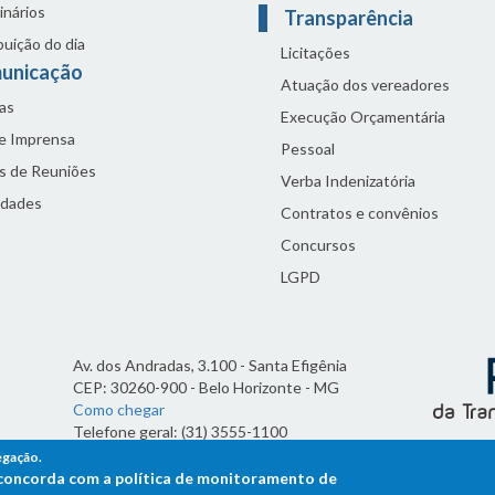
inários
Transparência
buição do dia
Licitações
unicação
Atuação dos vereadores
as
Execução Orçamentária
de Imprensa
Pessoal
s de Reuniões
Verba Indenizatória
idades
Contratos e convênios
Concursos
LGPD
Av. dos Andradas, 3.100 - Santa Efigênia
CEP: 30260-900 - Belo Horizonte - MG
Como chegar
Telefone geral: (31) 3555-1100
Horário de funcionamento:
egação.
7h às 19h
ê concorda com a política de monitoramento de