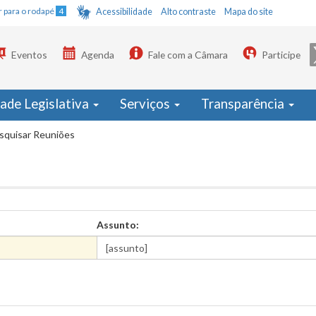
Ir para o rodapé
4
Acessibilidade
Alto contraste
Mapa do site
Eventos
Agenda
Fale com a Câmara
Participe
dade Legislativa
Serviços
Transparência
squisar Reuniões
Assunto: