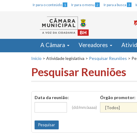
Ir para o conteúdo
1
Ir para o menu
2
Ir para a busca
3
A Câmara
Vereadores
Ativi
Início
>
Atividade legislativa
>
Pesquisar Reuniões
>
Pe
Pesquisar Reuniões
Data da reunião:
Órgão promotor:
(dd/mm/aaaa)