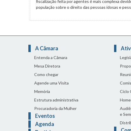
fiscalização feita por agentes é mais complexa dev
população sobre o direito das pessoas idosas e pes
A Câmara
Ativ
Entenda a Câmara
Legis
Mesa Diretora
Propo
Como chegar
Reuni
Agende uma Visita
Comis
Memória
Ciclo
Estrutura administrativa
Home
Procuradoria da Mulher
Audiên
e Sem
Eventos
Distri
Agenda
Com