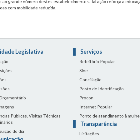
ido ao grande número destes estabelecimentos. Tal ação reforça a educaç
soas com mobilidade reduzida.
idade Legislativa
Serviços
lação
Refeitório Popular
sições
Sine
ões
Conciliação
sões
Posto de Identificação
 Orçamentário
Procon
nagens
Internet Popular
cias Públicas, Visitas Técnicas
Ponto de atendimento à mulhe
inários
Transparência
buição do dia
Licitações
unicação