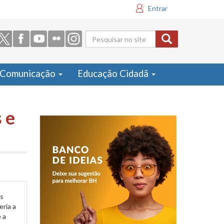
Entrar
Formulário
de busca
Comunicação
Educação Cidadã
 e
os
ria a
 a