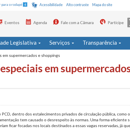
Ir para o rodapé
4
Acessibilidade
Alto contraste
Mapa do site
Eventos
Agenda
Fale com a Câmara
Participe
dade Legislativa
Serviços
Transparência
ais em supermercados e shoppings
s especiais em supermercados
 e PCD, dentro dos estalecimentos privados de circulação pública, como 
amentação tem causado o desrespeito às normas. Uma forma eficiente se
eriam ficar focadas nos locais destinados a essas vagas reservadas, já que