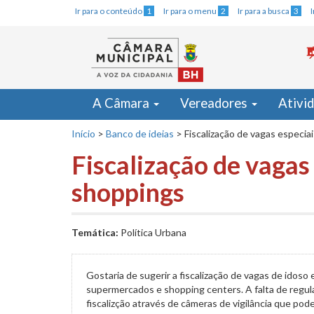
Ir para o conteúdo
1
Ir para o menu
2
Ir para a busca
3
A Câmara
Vereadores
Ativi
Início
>
Banco de ideias
>
Fiscalização de vagas especi
Fiscalização de vaga
shoppings
Temática:
Política Urbana
Gostaria de sugerir a fiscalização de vagas de idoso
supermercados e shopping centers. A falta de regul
fiscalizção através de câmeras de vigilância que pod