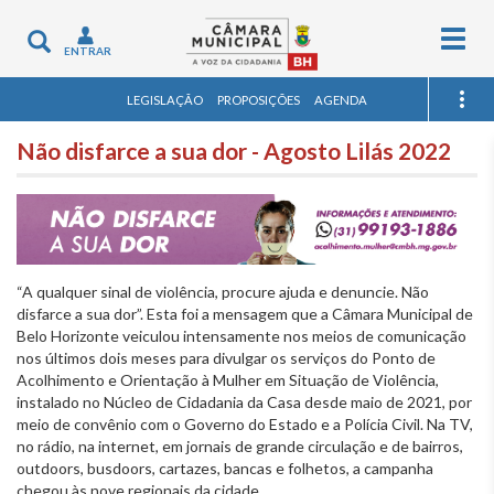
Togg
Toggle
ENTRAR
navig
navigation
LEGISLAÇÃO
PROPOSIÇÕES
AGENDA
Não disfarce a sua dor - Agosto Lilás 2022
“A qualquer sinal de violência, procure ajuda e denuncie. Não
disfarce a sua dor”. Esta foi a mensagem que a Câmara Municipal de
Belo Horizonte veiculou intensamente nos meios de comunicação
nos últimos dois meses para divulgar os serviços do Ponto de
Acolhimento e Orientação à Mulher em Situação de Violência,
instalado no Núcleo de Cidadania da Casa desde maio de 2021, por
meio de convênio com o Governo do Estado e a Polícia Civil. Na TV,
no rádio, na internet, em jornais de grande circulação e de bairros,
outdoors, busdoors, cartazes, bancas e folhetos, a campanha
chegou às nove regionais da cidade.