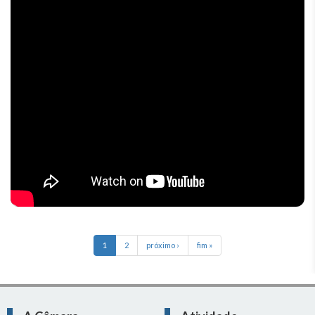
1
2
próximo ›
fim »