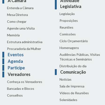
A Câmara
Atividade
Legislativa
Entenda a Câmara
Legislação
Mesa Diretora
Proposições
Como chegar
Reuniões
Agende uma Visita
Comissões
Memória
Ciclo Orçamentário
Estrutura administrativa
Homenagens
Procuradoria da Mulher
Eventos
Audiências Públicas, Visitas
Técnicas e Seminários
Agenda
Distribuição do dia
Participe
Comunicação
Vereadores
Notícias
Conheça os Vereadores
Sala de Imprensa
Bancadas e Blocos
Vídeos de Reuniões
Conselhos
Solenidades