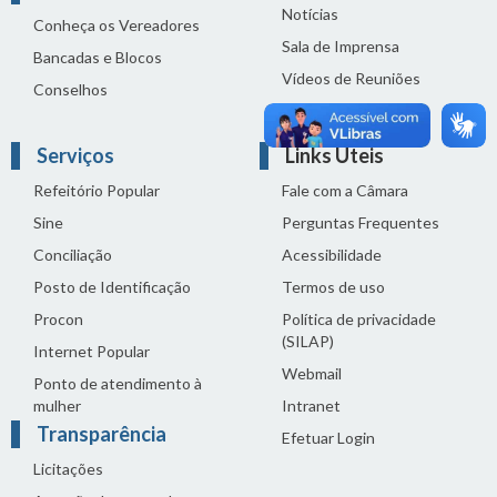
Notícias
Conheça os Vereadores
Sala de Imprensa
Bancadas e Blocos
Vídeos de Reuniões
Conselhos
Solenidades
Serviços
Links Úteis
Refeitório Popular
Fale com a Câmara
Sine
Perguntas Frequentes
Conciliação
Acessibilidade
Posto de Identificação
Termos de uso
Procon
Política de privacidade
(SILAP)
Internet Popular
Webmail
Ponto de atendimento à
mulher
Intranet
Transparência
Efetuar Login
Licitações