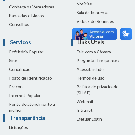
Notícias
Conheça os Vereadores
Sala de Imprensa
Bancadas e Blocos
Vídeos de Reuniões
Conselhos
Solenidades
Serviços
Links Úteis
Refeitório Popular
Fale com a Câmara
Sine
Perguntas Frequentes
Conciliação
Acessibilidade
Posto de Identificação
Termos de uso
Procon
Política de privacidade
(SILAP)
Internet Popular
Webmail
Ponto de atendimento à
mulher
Intranet
Transparência
Efetuar Login
Licitações