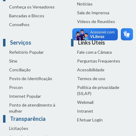
Notícias
Conheça os Vereadores
Sala de Imprensa
Bancadas e Blocos
Vídeos de Reuniões
Conselhos
Solenidades
Serviços
Links Úteis
Refeitório Popular
Fale com a Câmara
Sine
Perguntas Frequentes
Conciliação
Acessibilidade
Posto de Identificação
Termos de uso
Procon
Política de privacidade
(SILAP)
Internet Popular
Webmail
Ponto de atendimento à
mulher
Intranet
Transparência
Efetuar Login
Licitações