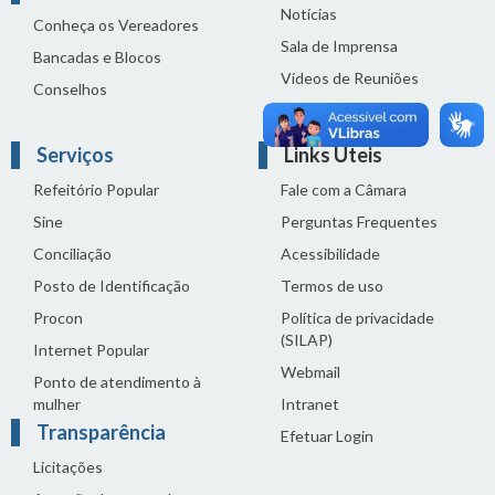
Notícias
Conheça os Vereadores
Sala de Imprensa
Bancadas e Blocos
Vídeos de Reuniões
Conselhos
Solenidades
Serviços
Links Úteis
Refeitório Popular
Fale com a Câmara
Sine
Perguntas Frequentes
Conciliação
Acessibilidade
Posto de Identificação
Termos de uso
Procon
Política de privacidade
(SILAP)
Internet Popular
Webmail
Ponto de atendimento à
mulher
Intranet
Transparência
Efetuar Login
Licitações