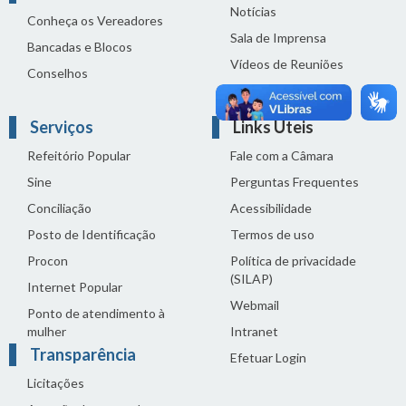
Notícias
Conheça os Vereadores
Sala de Imprensa
Bancadas e Blocos
Vídeos de Reuniões
Conselhos
Solenidades
Serviços
Links Úteis
Refeitório Popular
Fale com a Câmara
Sine
Perguntas Frequentes
Conciliação
Acessibilidade
Posto de Identificação
Termos de uso
Procon
Política de privacidade
(SILAP)
Internet Popular
Webmail
Ponto de atendimento à
mulher
Intranet
Transparência
Efetuar Login
Licitações