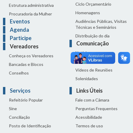
Ciclo Orçamentário
Estrutura administrativa
Homenagens
Procuradoria da Mulher
Eventos
Audiências Públicas, Visitas
Técnicas e Seminários
Agenda
Distribuição do dia
Participe
Comunicação
Vereadores
Notícias
Conheça os Vereadores
Sala de Imprensa
Bancadas e Blocos
Vídeos de Reuniões
Conselhos
Solenidades
Serviços
Links Úteis
Refeitório Popular
Fale com a Câmara
Sine
Perguntas Frequentes
Conciliação
Acessibilidade
Posto de Identificação
Termos de uso