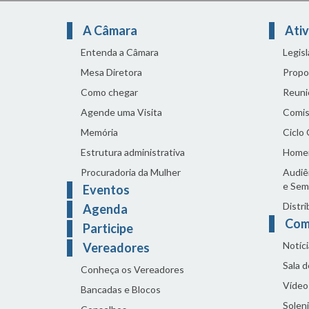
A Câmara
Ativ
Entenda a Câmara
Legis
Mesa Diretora
Propo
Como chegar
Reuni
Agende uma Visita
Comis
Memória
Ciclo
Estrutura administrativa
Home
Procuradoria da Mulher
Audiên
e Sem
Eventos
Distri
Agenda
Com
Participe
Notíci
Vereadores
Sala 
Conheça os Vereadores
Vídeo
Bancadas e Blocos
Solen