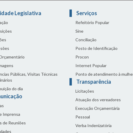
idade Legislativa
Serviços
lação
Refeitório Popular
sições
Sine
ões
Conciliação
sões
Posto de Identificação
 Orçamentário
Procon
nagens
Internet Popular
cias Públicas, Visitas Técnicas
Ponto de atendimento à mulhe
inários
Transparência
buição do dia
Licitações
unicação
Atuação dos vereadores
as
Execução Orçamentária
de Imprensa
Pessoal
s de Reuniões
Verba Indenizatória
idades