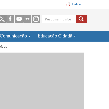
Entrar
Formulário
de busca
Comunicação
Educação Cidadã
viços