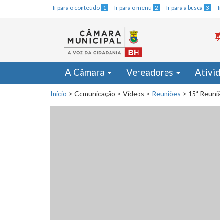
Ir para o conteúdo
1
Ir para o menu
2
Ir para a busca
3
A Câmara
Vereadores
Ativi
Início
>
Comunicação
>
Vídeos
>
Reuniões
>
15ª Reuniã