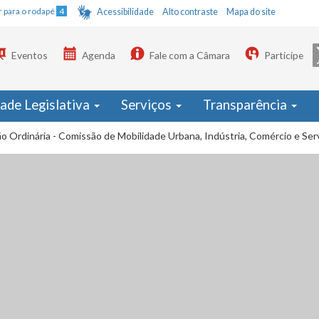
Ir para o rodapé
4
Acessibilidade
Alto contraste
Mapa do site
Eventos
Agenda
Fale com a Câmara
Participe
dade Legislativa
Serviços
Transparência
o Ordinária - Comissão de Mobilidade Urbana, Indústria, Comércio e Ser